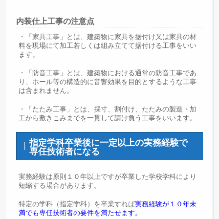
内装仕上工事の注意点
・「家具工事」とは、建築物に家具を据付け又は家具の材
料を現場にて加工若しくは組み立てて据付ける工事をいい
ます。
・「防音工事」とは、建築物における通常の防音工事であ
り、ホール等の構造的に音響効果を目的とするような工事
は含まれません。
・「たたみ工事」とは、採寸、割付け、たたみの製造・加
工から敷きこみまでを一貫して請け負う工事をいいます。
指定学科卒業後に一定以上の実務経験で
専任技術者になる
実務経験は原則１０年以上ですが卒業した学校学科により
短縮する場合があります。
特定の学科（指定学科）を卒業すれば
実務経験が１０年未
満でも専任技術者の要件を満たせます。