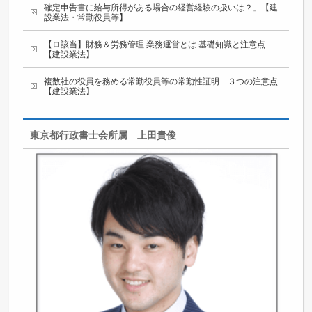
確定申告書に給与所得がある場合の経営経験の扱いは？」【建
設業法・常勤役員等】
【ロ該当】財務＆労務管理 業務運営とは 基礎知識と注意点
【建設業法】
複数社の役員を務める常勤役員等の常勤性証明 ３つの注意点
【建設業法】
東京都行政書士会所属 上田貴俊