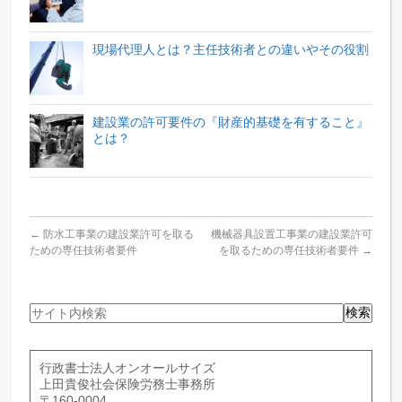
現場代理人とは？主任技術者との違いやその役割
建設業の許可要件の『財産的基礎を有すること』
とは？
←
防水工事業の建設業許可を取る
機械器具設置工事業の建設業許可
ための専任技術者要件
を取るための専任技術者要件
→
サ
検索
イ
ト
内
行政書士法人オンオールサイズ
検
上田貴俊社会保険労務士事務所
索
〒160-0004