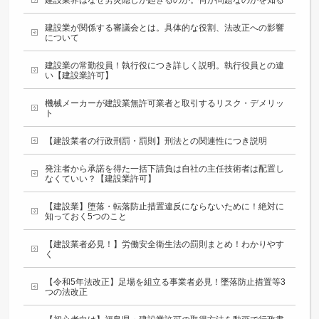
建設業が関係する審議会とは。具体的な役割、法改正への影響
について
建設業の常勤役員！執行役につき詳しく説明。執行役員との違
い【建設業許可】
機械メーカーが建設業無許可業者と取引するリスク・デメリッ
ト
【建設業者の行政刑罰・罰則】刑法との関連性につき説明
発注者から承諾を得た一括下請負は自社の主任技術者は配置し
なくていい？【建設業許可】
【建設業】堕落・転落防止措置違反にならないために！絶対に
知っておく5つのこと
【建設業者必見！】労働安全衛生法の罰則まとめ！わかりやす
く
【令和5年法改正】足場を組立る事業者必見！墜落防止措置等3
つの法改正