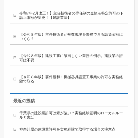
令和7年2月改正！】主任技術者の専任制の金額＆特定許可の下
請上限額が変更！【建設業法】
【令和８年版】主任技術者が複数現場を兼務できる請負金額は
いくら？
【令和８年版】建設工事に該当しない業務の例示。建設業の許
可は不要
【令和８年版】要件緩和！機械器具設置工事業の許可を実務経
験で取る
最近の投稿
千葉県の建設業許可は癖が強い？実務経験証明のローカルルー
ルと裏話
神奈川県の建設業許可を実務経験で取得する場合の注意点