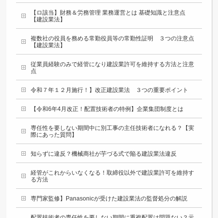
【ロ該当】財務＆労務管理 業務運営とは 基礎知識と注意点
【建設業法】
複数社の役員を務める常勤役員等の常勤性証明 ３つの注意点
【建設業法】
従業員経験のみで経管になり建設業許可を維持する方法と注意
点
令和７年１２月施行！】改正建設業法 ３つの重要ポイント
【令和6年4月改正！配置技術者の特例】企業集団制度とは
専任性を要しない期間中に別工事の主任技術者になれる？【実
際にあった質問】
知らずに違反？機械商社が芋づる式で陥る建設業法違反
経管がこれからいなくなる！取締役以外で建設業許可を維持す
る方法
専門家監修】Panasonicが受けた建設業法の監督処分の解説
配置技術者の専任性を要しない期間に重複配置は問題ない？元