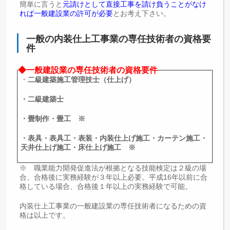
簡単に言うと
元請けとして直接工事を請け負うことがなけ
れば一般建設業の許可が必要
とお考え下さい。
一般の内装仕上工事業の専任技術者の資格要
件
◆一般建設業の専任技術者の資格要件
・
二級建築施工管理技士（仕上げ）
・二級建築士
・畳制作・畳工 ※
・表具・表具工・表装・内装仕上げ施工・カーテン施工・
天井仕上げ施工・床仕上げ施工 ※
※ 職業能力開発促進法が根拠となる技能検定は２級の場
合、合格後に実務経験が３年以上必要。平成16年以前に合
格している場合、合格後１年以上の実務経験で可能。
内装仕上工事業の一般建設業の専任技術者になるための資
格は以上です。