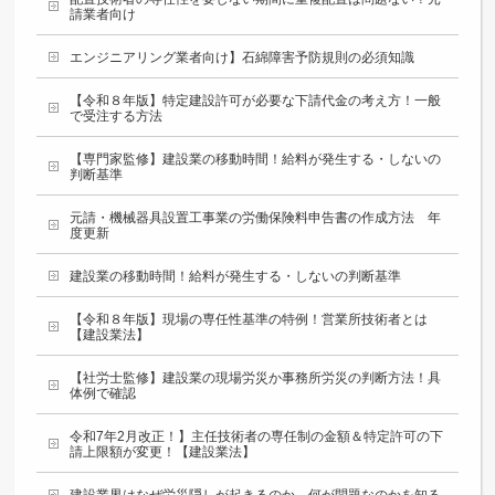
請業者向け
エンジニアリング業者向け】石綿障害予防規則の必須知識
【令和８年版】特定建設許可が必要な下請代金の考え方！一般
で受注する方法
【専門家監修】建設業の移動時間！給料が発生する・しないの
判断基準
元請・機械器具設置工事業の労働保険料申告書の作成方法 年
度更新
建設業の移動時間！給料が発生する・しないの判断基準
【令和８年版】現場の専任性基準の特例！営業所技術者とは
【建設業法】
【社労士監修】建設業の現場労災か事務所労災の判断方法！具
体例で確認
令和7年2月改正！】主任技術者の専任制の金額＆特定許可の下
請上限額が変更！【建設業法】
建設業界はなぜ労災隠しが起きるのか。何が問題なのかを知る