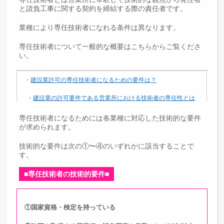
と請負工事に関する契約を締結する際の責任者です。
業種により専任技術者になれる条件は異なります。
専任技術者について一般的な概要はこちらからご覧くださ
い。
・
建設業許可の専任技術者になるための要件は？
・
建設業の許可要件である営業所における技術者の専任性とは
・
建設業許可の主任技術者とは？専任技術者との違いや役割
専任技術者になるためには各業種に対応した技術的な要件
が求められます。
技術的な要件は次の①〜④のいずれかに該当することで
す。
■専任技術者の技術的要件■
①国家資格・検定を持っている