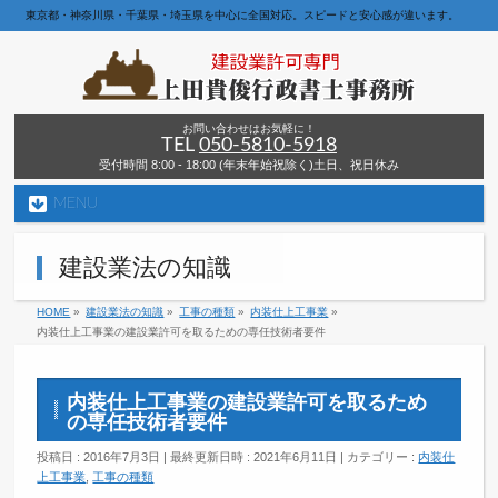
東京都・神奈川県・千葉県・埼玉県を中心に全国対応。スピードと安心感が違います。
お問い合わせはお気軽に！
TEL
050-5810-5918
受付時間 8:00 - 18:00 (年末年始祝除く)土日、祝日休み
MENU
建設業法の知識
HOME
»
建設業法の知識
»
工事の種類
»
内装仕上工事業
»
内装仕上工事業の建設業許可を取るための専任技術者要件
内装仕上工事業の建設業許可を取るため
の専任技術者要件
投稿日 : 2016年7月3日
最終更新日時 : 2021年6月11日
カテゴリー :
内装仕
上工事業
,
工事の種類