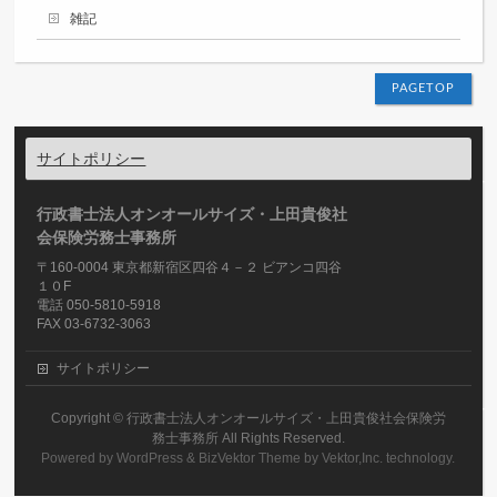
雑記
PAGETOP
サイトポリシー
行政書士法人オンオールサイズ・上田貴俊社
会保険労務士事務所
〒160-0004 東京都新宿区四谷４－２ ビアンコ四谷
１０F
電話 050-5810-5918
FAX 03-6732-3063
サイトポリシー
Copyright ©
行政書士法人オンオールサイズ・上田貴俊社会保険労
務士事務所
All Rights Reserved.
Powered by
WordPress
&
BizVektor Theme
by
Vektor,Inc.
technology.