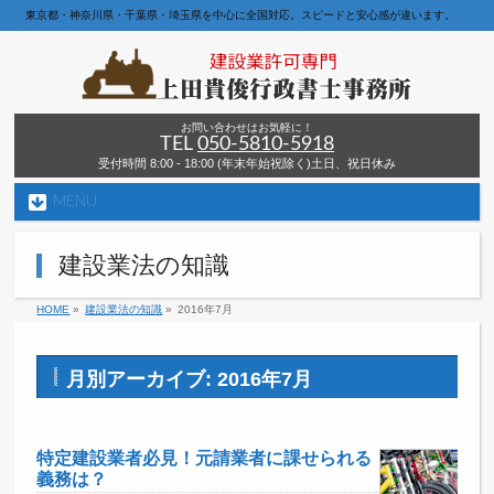
東京都・神奈川県・千葉県・埼玉県を中心に全国対応。スピードと安心感が違います。
お問い合わせはお気軽に！
TEL
050-5810-5918
受付時間 8:00 - 18:00 (年末年始祝除く)土日、祝日休み
MENU
建設業法の知識
HOME
»
建設業法の知識
»
2016年7月
月別アーカイブ: 2016年7月
特定建設業者必見！元請業者に課せられる
義務は？