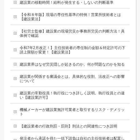
建設業の移動時間！給料が発生する・しないの判断基準
【令和８年版】現場の専任性基準の特例！営業所技術者とは
【建設業法】
【社労士監修】建設業の現場労災か事務所労災の判断方法！具
体例で確認
令和7年2月改正！】主任技術者の専任制の金額＆特定許可の下
請上限額が変更！【建設業法】
建設業界はなぜ労災隠しが起きるのか。何が問題なのかを知る
建設業が関係する審議会とは。具体的な役割、法改正への影響
について
建設業の常勤役員！執行役につき詳しく説明。執行役員との違
い【建設業許可】
機械メーカーが建設業無許可業者と取引するリスク・デメリッ
ト
【建設業者の行政刑罰・罰則】刑法との関連性につき説明
発注者から承諾を得た一括下請負は自社の主任技術者は配置し