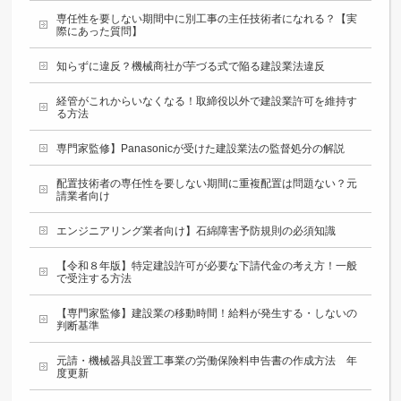
専任性を要しない期間中に別工事の主任技術者になれる？【実
際にあった質問】
知らずに違反？機械商社が芋づる式で陥る建設業法違反
経管がこれからいなくなる！取締役以外で建設業許可を維持す
る方法
専門家監修】Panasonicが受けた建設業法の監督処分の解説
配置技術者の専任性を要しない期間に重複配置は問題ない？元
請業者向け
エンジニアリング業者向け】石綿障害予防規則の必須知識
【令和８年版】特定建設許可が必要な下請代金の考え方！一般
で受注する方法
【専門家監修】建設業の移動時間！給料が発生する・しないの
判断基準
元請・機械器具設置工事業の労働保険料申告書の作成方法 年
度更新