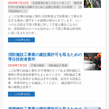
2016年7月12日
元請業者が知っておくべきこと
建設業
許可の全体像を理解するために必要な知識とその現実。
許
可取得後のこと
ぶ この記事の結論と要約 元請業者は下請業者に工事を注
文する場合に遵守すべき義務が課せられています。とい
うのも元請は下請け業者に対して立場上優位になるた
め、請負契約のルールを定めないと下請け業者は経済的
に追い込まれるため …
この記事を読む
消防施設工事業の建設業許可を取るための
専任技術者要件
2016年7月3日
工事の種類
消防施設工事業
この記事の結論と要約 許可業種の1つである消防施設工
事業の専任技術者要件をまとめています。消防施設工事
業の許可を取得する場合は文中の資格、該当する請負工
事、卒業学科などを確認してください。 建設業許可の工
事の種類は全部で …
この記事を読む
清掃施設工事業の建設業許可を取るための