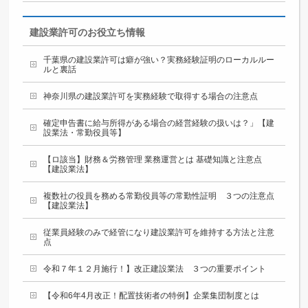
建設業許可のお役立ち情報
千葉県の建設業許可は癖が強い？実務経験証明のローカルルー
ルと裏話
神奈川県の建設業許可を実務経験で取得する場合の注意点
確定申告書に給与所得がある場合の経営経験の扱いは？」【建
設業法・常勤役員等】
【ロ該当】財務＆労務管理 業務運営とは 基礎知識と注意点
【建設業法】
複数社の役員を務める常勤役員等の常勤性証明 ３つの注意点
【建設業法】
従業員経験のみで経管になり建設業許可を維持する方法と注意
点
令和７年１２月施行！】改正建設業法 ３つの重要ポイント
【令和6年4月改正！配置技術者の特例】企業集団制度とは