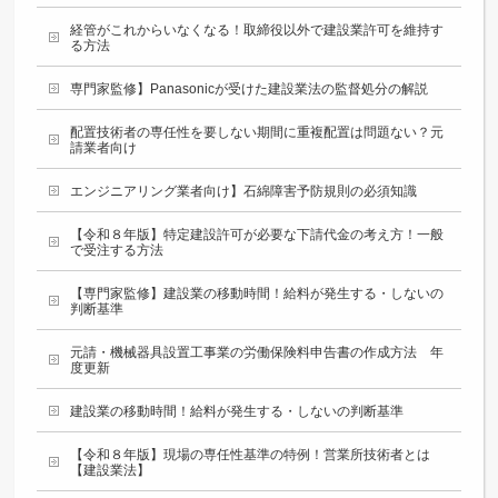
経管がこれからいなくなる！取締役以外で建設業許可を維持す
る方法
専門家監修】Panasonicが受けた建設業法の監督処分の解説
配置技術者の専任性を要しない期間に重複配置は問題ない？元
請業者向け
エンジニアリング業者向け】石綿障害予防規則の必須知識
【令和８年版】特定建設許可が必要な下請代金の考え方！一般
で受注する方法
【専門家監修】建設業の移動時間！給料が発生する・しないの
判断基準
元請・機械器具設置工事業の労働保険料申告書の作成方法 年
度更新
建設業の移動時間！給料が発生する・しないの判断基準
【令和８年版】現場の専任性基準の特例！営業所技術者とは
【建設業法】