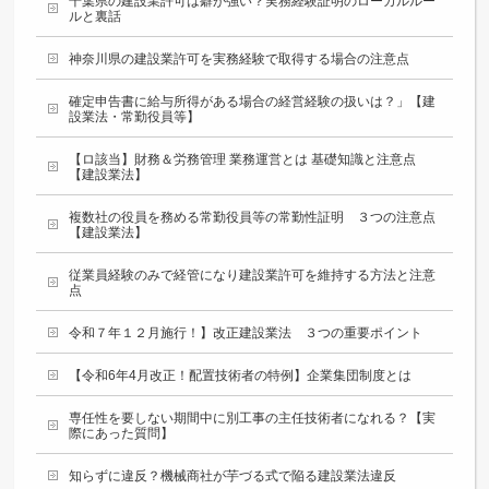
千葉県の建設業許可は癖が強い？実務経験証明のローカルルー
ルと裏話
神奈川県の建設業許可を実務経験で取得する場合の注意点
確定申告書に給与所得がある場合の経営経験の扱いは？」【建
設業法・常勤役員等】
【ロ該当】財務＆労務管理 業務運営とは 基礎知識と注意点
【建設業法】
複数社の役員を務める常勤役員等の常勤性証明 ３つの注意点
【建設業法】
従業員経験のみで経管になり建設業許可を維持する方法と注意
点
令和７年１２月施行！】改正建設業法 ３つの重要ポイント
【令和6年4月改正！配置技術者の特例】企業集団制度とは
専任性を要しない期間中に別工事の主任技術者になれる？【実
際にあった質問】
知らずに違反？機械商社が芋づる式で陥る建設業法違反