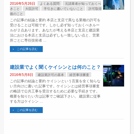
2016年5月26日
よくある質問
元請業者が知っておくべ
きこと
大臣許可
手引きに書いていないこと
許可取得
後のこと
この記事の結論と要約 本店と支店で異なる業種の許可を
受けることは可能です。しかし必ず知っておくべきルー
ルが２点あります。あなたが考える本店と支店と建設業
法における本店と支店は必ずしも一致しない点と、営業
所ごとに専任技術者 …
この記事を読む
建設業でよく聞くケイシンとは何のこと？
2016年5月8日
建設業許可の基本
経営事項審査
この記事の結論と要約 ケイシンという言葉を全く知らな
い方向けに書いた記事です。ケイシンとは経営事項審査
の略語で公共工事を受注するために必要な手続きです。
概要を知りたい方は記事でご確認下さい。 建設業に従事
する方はケイシン …
この記事を読む