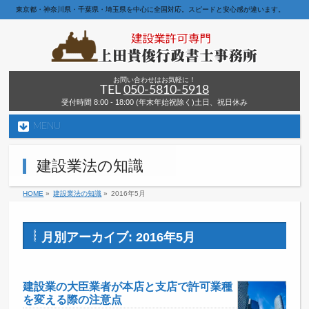
東京都・神奈川県・千葉県・埼玉県を中心に全国対応。スピードと安心感が違います。
お問い合わせはお気軽に！
TEL
050-5810-5918
受付時間 8:00 - 18:00 (年末年始祝除く)土日、祝日休み
MENU
建設業法の知識
HOME
»
建設業法の知識
»
2016年5月
月別アーカイブ: 2016年5月
建設業の大臣業者が本店と支店で許可業種
を変える際の注意点