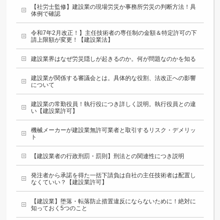
【社労士監修】建設業の現場労災か事務所労災の判断方法！具
体例で確認
令和7年2月改正！】主任技術者の専任制の金額＆特定許可の下
請上限額が変更！【建設業法】
建設業界はなぜ労災隠しが起きるのか。何が問題なのかを知る
建設業が関係する審議会とは。具体的な役割、法改正への影響
について
建設業の常勤役員！執行役につき詳しく説明。執行役員との違
い【建設業許可】
機械メーカーが建設業無許可業者と取引するリスク・デメリッ
ト
【建設業者の行政刑罰・罰則】刑法との関連性につき説明
発注者から承諾を得た一括下請負は自社の主任技術者は配置し
なくていい？【建設業許可】
【建設業】堕落・転落防止措置違反にならないために！絶対に
知っておく5つのこと