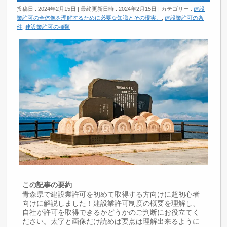
投稿日 : 2024年2月15日
最終更新日時 : 2024年2月15日
カテゴリー :
建設
業許可の全体像を理解するために必要な知識とその現実。
,
建設業許可の条
件
,
建設業許可の種類
この記事の要約
青森県で建設業許可を初めて取得する方向けに超初心者
向けに解説しました！建設業許可制度の概要を理解し、
自社が許可を取得できるかどうかのご判断にお役立てく
ださい。太字と画像だけ読めば要点は理解出来るように