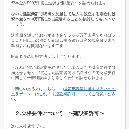
資本金が500万円以上あれば財産要件を認められます。
なので
建設業許可取得を見越して法人を設立する場合には
資本金を500万円以上に設定することを検討してもいいで
しょう
。
決算期を迎えておらず資本金が５００万円未満であれば５
００万円以上の預金が確認出来る銀行口座の残高証明書を
準備すれば問題ないはずです。
財産要件の証明方法は以上になります。
ちなみに特定建設業を取得したい場合はこの財産要件では
満たせません。特定は元請業者向けの許可なので財産要件
に関して一般建設業より厳しく要件が課せられます。
ご関心のある方はこちら 「
特定建設業許可を取るための
重要ポイントはこれ！｜建設業許可
」 にてご確認くださ
い。
２.欠格要件について 〜建設業許可〜
次に欠格要件です。