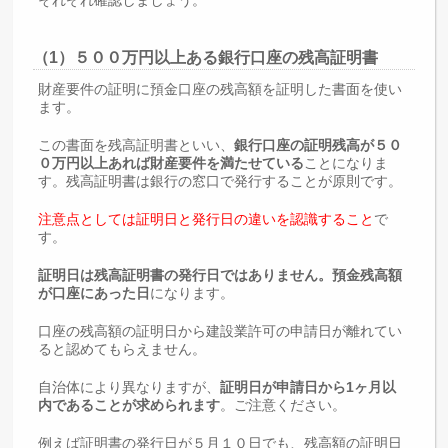
（1）５００万円以上ある銀行口座の残高証明書
財産要件の証明に預金口座の残高額を証明した書面を使い
ます。
この書面を残高証明書といい、
銀行口座の証明残高が５０
０万円以上あれば財産要件を満たせている
ことになりま
す。残高証明書は銀行の窓口で発行することが原則です。
注意点としては証明日と発行日の違いを認識すること
で
す。
証明日は残高証明書の発行日ではありません。預金残高額
が口座にあった日
になります。
口座の残高額の証明日から建設業許可の申請日が離れてい
ると認めてもらえません。
自治体により異なりますが、
証明日が申請日から1ヶ月以
内であることが求められます
。ご注意ください。
例えば証明書の発行日が５月１０日でも、残高額の証明日