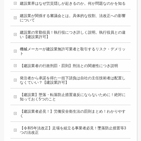
建設業界はなぜ労災隠しが起きるのか。何が問題なのかを知る
建設業が関係する審議会とは。具体的な役割、法改正への影響
について
建設業の常勤役員！執行役につき詳しく説明。執行役員との違
い【建設業許可】
機械メーカーが建設業無許可業者と取引するリスク・デメリッ
ト
【建設業者の行政刑罰・罰則】刑法との関連性につき説明
発注者から承諾を得た一括下請負は自社の主任技術者は配置し
なくていい？【建設業許可】
【建設業】堕落・転落防止措置違反にならないために！絶対に
知っておく5つのこと
【建設業者必見！】労働安全衛生法の罰則まとめ！わかりやす
く
【令和5年法改正】足場を組立る事業者必見！墜落防止措置等3
つの法改正