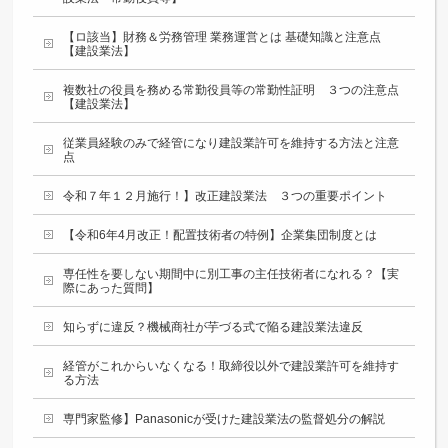
【ロ該当】財務＆労務管理 業務運営とは 基礎知識と注意点
【建設業法】
複数社の役員を務める常勤役員等の常勤性証明 ３つの注意点
【建設業法】
従業員経験のみで経管になり建設業許可を維持する方法と注意
点
令和７年１２月施行！】改正建設業法 ３つの重要ポイント
【令和6年4月改正！配置技術者の特例】企業集団制度とは
専任性を要しない期間中に別工事の主任技術者になれる？【実
際にあった質問】
知らずに違反？機械商社が芋づる式で陥る建設業法違反
経管がこれからいなくなる！取締役以外で建設業許可を維持す
る方法
専門家監修】Panasonicが受けた建設業法の監督処分の解説