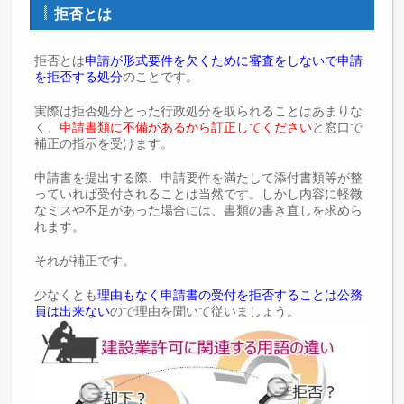
拒否とは
拒否とは
申請が形式要件を欠くために審査をしないで申請
を拒否する処分
のことです。
実際は拒否処分とった行政処分を取られることはあまりな
く、
申請書類に不備があるから訂正してください
と窓口で
補正の指示を受けます。
申請書を提出する際、申請要件を満たして添付書類等が整
っていれば受付されることは当然です。しかし内容に軽微
なミスや不足があった場合には、書類の書き直しを求めら
れます。
それが補正です。
少なくとも
理由もなく申請書の受付を拒否することは公務
員は出来ない
ので理由を聞いて従いましょう。