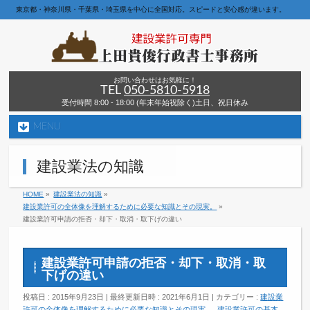
東京都・神奈川県・千葉県・埼玉県を中心に全国対応。スピードと安心感が違います。
お問い合わせはお気軽に！
TEL
050-5810-5918
受付時間 8:00 - 18:00 (年末年始祝除く)土日、祝日休み
MENU
建設業法の知識
HOME
»
建設業法の知識
»
建設業許可の全体像を理解するために必要な知識とその現実。
»
建設業許可申請の拒否・却下・取消・取下げの違い
建設業許可申請の拒否・却下・取消・取
下げの違い
投稿日 : 2015年9月23日
最終更新日時 : 2021年6月1日
カテゴリー :
建設業
許可の全体像を理解するために必要な知識とその現実。
,
建設業許可の基本
,