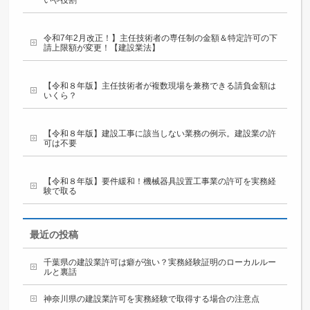
いや役割
令和7年2月改正！】主任技術者の専任制の金額＆特定許可の下
請上限額が変更！【建設業法】
【令和８年版】主任技術者が複数現場を兼務できる請負金額は
いくら？
【令和８年版】建設工事に該当しない業務の例示。建設業の許
可は不要
【令和８年版】要件緩和！機械器具設置工事業の許可を実務経
験で取る
最近の投稿
千葉県の建設業許可は癖が強い？実務経験証明のローカルルー
ルと裏話
神奈川県の建設業許可を実務経験で取得する場合の注意点