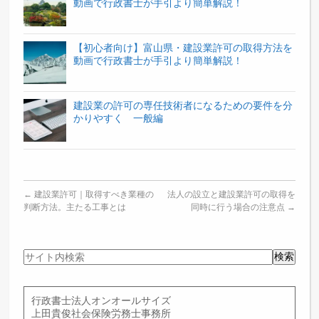
動画で行政書士が手引より簡単解説！
【初心者向け】富山県・建設業許可の取得方法を
動画で行政書士が手引より簡単解説！
建設業の許可の専任技術者になるための要件を分
かりやすく 一般編
←
建設業許可｜取得すべき業種の
法人の設立と建設業許可の取得を
判断方法。主たる工事とは
同時に行う場合の注意点
→
サ
検索
イ
ト
内
行政書士法人オンオールサイズ
検
上田貴俊社会保険労務士事務所