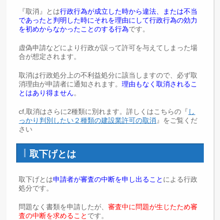
『取消』とは
行政行為が成立した時から違法、または不当
であったと判明した時にそれを理由にして行政行為の効力
を初めからなかったことのする行為
です。
虚偽申請などにより行政が誤って許可を与えてしまった場
合が想定されます。
取消は行政処分上の不利益処分に該当しますので、必ず取
消理由が申請者に通知されます。
理由もなく取消されるこ
とはあり得ません
。
cf,取消はさらに2種類に別れます。詳しくはこちらの『
し
っかり判別したい２種類の建設業許可の取消
』をご覧くだ
さい
取下げとは
取下げとは
申請者が審査の中断を申し出ること
による行政
処分です。
問題なく書類を申請したが、
審査中に問題が生じたため審
査の中断を求めること
です。