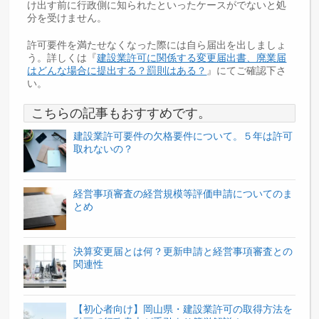
け出す前に行政側に知られたといったケースがでないと処
分を受けません。
許可要件を満たせなくなった際には自ら届出を出しましょ
う。詳しくは『
建設業許可に関係する変更届出書、廃業届
はどんな場合に提出する？罰則はある？
』にてご確認下さ
い。
こちらの記事もおすすめです。
建設業許可要件の欠格要件について。５年は許可
取れないの？
経営事項審査の経営規模等評価申請についてのま
とめ
決算変更届とは何？更新申請と経営事項審査との
関連性
【初心者向け】岡山県・建設業許可の取得方法を