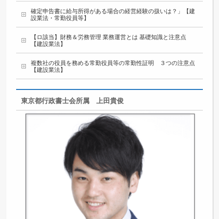
確定申告書に給与所得がある場合の経営経験の扱いは？」【建
設業法・常勤役員等】
【ロ該当】財務＆労務管理 業務運営とは 基礎知識と注意点
【建設業法】
複数社の役員を務める常勤役員等の常勤性証明 ３つの注意点
【建設業法】
東京都行政書士会所属 上田貴俊