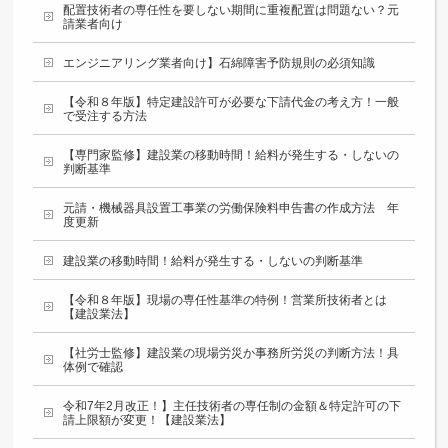
配置技術者の専任性を要しない期間に重複配置は問題ない？元
請業者向け
エンジニアリング業者向け】石綿障害予防規則の必須知識
【令和８年版】特定建設許可が必要な下請代金の考え方！一般
で受注する方法
【専門家監修】建設業の移動時間！給料が発生する・しないの
判断基準
元請・機械器具設置工事業の労働保険料申告書の作成方法 年
度更新
建設業の移動時間！給料が発生する・しないの判断基準
【令和８年版】現場の専任性基準の特例！営業所技術者とは
【建設業法】
【社労士監修】建設業の現場労災か事務所労災の判断方法！具
体例で確認
令和7年2月改正！】主任技術者の専任制の金額＆特定許可の下
請上限額が変更！【建設業法】