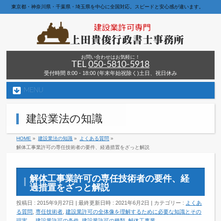
東京都・神奈川県・千葉県・埼玉県を中心に全国対応。スピードと安心感が違います。
お問い合わせはお気軽に！
TEL
050-5810-5918
受付時間 8:00 - 18:00 (年末年始祝除く)土日、祝日休み
MENU
建設業法の知識
HOME
»
建設業法の知識
»
よくある質問
»
解体工事業許可の専任技術者の要件、経過措置をざっと解説
解体工事業許可の専任技術者の要件、経
過措置をざっと解説
投稿日 : 2015年9月27日
最終更新日時 : 2021年6月2日
カテゴリー :
よくあ
る質問
,
専任技術者
,
建設業許可の全体像を理解するために必要な知識とその
現実。
,
建設業許可の条件
,
建設業許可の種類
,
解体工事業