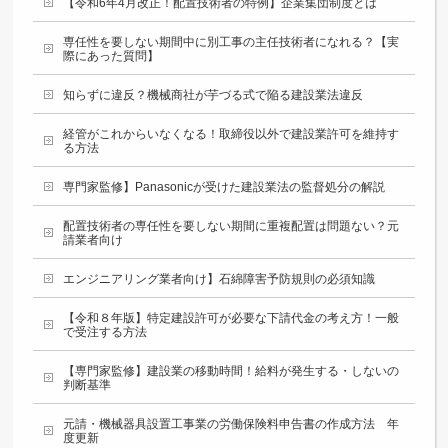
【令和6年4月改正！配置技術者の特例】企業集団制度とは
専任性を要しない期間中に別工事の主任技術者になれる？【実
際にあった質問】
知らずに違反？機械商社が芋づる式で陥る建設業法違反
経管がこれからいなくなる！取締役以外で建設業許可を維持す
る方法
専門家監修】Panasonicが受けた建設業法の監督処分の解説
配置技術者の専任性を要しない期間に重複配置は問題ない？元
請業者向け
エンジニアリング業者向け】石綿障害予防規則の必須知識
【令和８年版】特定建設許可が必要な下請代金の考え方！一般
で受注する方法
【専門家監修】建設業の移動時間！給料が発生する・しないの
判断基準
元請・機械器具設置工事業の労働保険料申告書の作成方法 年
度更新