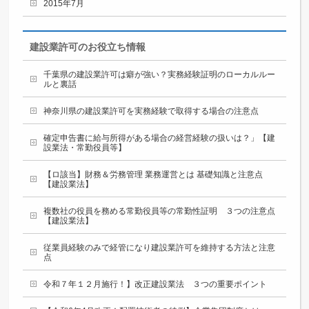
2015年7月
建設業許可のお役立ち情報
千葉県の建設業許可は癖が強い？実務経験証明のローカルルー
ルと裏話
神奈川県の建設業許可を実務経験で取得する場合の注意点
確定申告書に給与所得がある場合の経営経験の扱いは？」【建
設業法・常勤役員等】
【ロ該当】財務＆労務管理 業務運営とは 基礎知識と注意点
【建設業法】
複数社の役員を務める常勤役員等の常勤性証明 ３つの注意点
【建設業法】
従業員経験のみで経管になり建設業許可を維持する方法と注意
点
令和７年１２月施行！】改正建設業法 ３つの重要ポイント