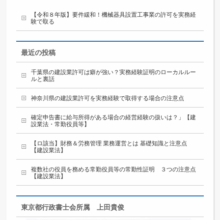
【令和８年版】要件緩和！機械器具設置工事業の許可を実務経
験で取る
最近の投稿
千葉県の建設業許可は癖が強い？実務経験証明のローカルルー
ルと裏話
神奈川県の建設業許可を実務経験で取得する場合の注意点
確定申告書に給与所得がある場合の経営経験の扱いは？」【建
設業法・常勤役員等】
【ロ該当】財務＆労務管理 業務運営とは 基礎知識と注意点
【建設業法】
複数社の役員を務める常勤役員等の常勤性証明 ３つの注意点
【建設業法】
東京都行政書士会所属 上田貴俊