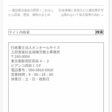
←
建設業法違反の罰則｜これをし
社会保険に未加入だと建設業許可
たら罰金、懲役、過料のまとめ
は取れない？加入指導の流れ
→
サ
検索
イ
ト
内
行政書士法人オンオールサイズ
検
上田貴俊社会保険労務士事務所
索
〒160-0004
東京都新宿区四谷４－２
ビアンコ四谷１０F
電話番号：050-5810-5918
営業時間：9：00～18：00
休業日：土・日・祝祭日