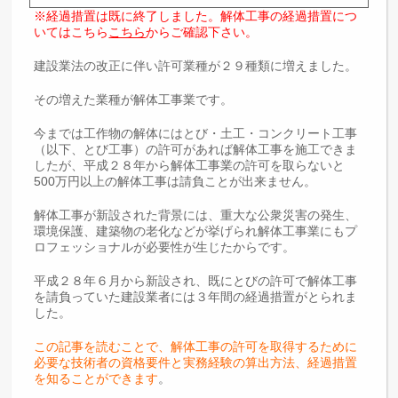
※経過措置は既に終了しました。解体工事の経過措置につ
いてはこちら
こちら
からご確認下さい。
建設業法の改正に伴い許可業種が２９種類に増えました。
その増えた業種が解体工事業です。
今までは工作物の解体にはとび・土工・コンクリート工事
（以下、とび工事）の許可があれば解体工事を施工できま
したが、平成２８年から解体工事業の許可を取らないと
500万円以上の解体工事は請負ことが出来ません。
解体工事が新設された背景には、重大な公衆災害の発生、
環境保護、建築物の老化などが挙げられ解体工事業にもプ
ロフェッショナルが必要性が生じたからです。
平成２８年６月から新設され、既にとびの許可で解体工事
を請負っていた建設業者には３年間の経過措置がとられま
した。
この記事を読むことで、解体工事の許可を取得するために
必要な技術者の資格要件と実務経験の算出方法、経過措置
を知ることができます
。