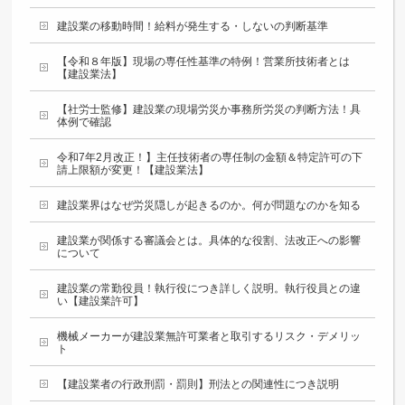
建設業の移動時間！給料が発生する・しないの判断基準
【令和８年版】現場の専任性基準の特例！営業所技術者とは
【建設業法】
【社労士監修】建設業の現場労災か事務所労災の判断方法！具
体例で確認
令和7年2月改正！】主任技術者の専任制の金額＆特定許可の下
請上限額が変更！【建設業法】
建設業界はなぜ労災隠しが起きるのか。何が問題なのかを知る
建設業が関係する審議会とは。具体的な役割、法改正への影響
について
建設業の常勤役員！執行役につき詳しく説明。執行役員との違
い【建設業許可】
機械メーカーが建設業無許可業者と取引するリスク・デメリッ
ト
【建設業者の行政刑罰・罰則】刑法との関連性につき説明