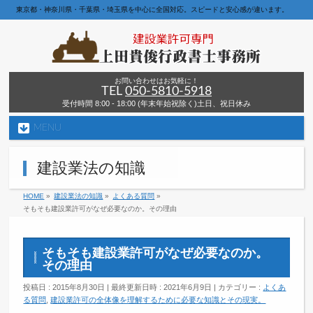
東京都・神奈川県・千葉県・埼玉県を中心に全国対応。スピードと安心感が違います。
お問い合わせはお気軽に！
TEL
050-5810-5918
受付時間 8:00 - 18:00 (年末年始祝除く)土日、祝日休み
MENU
建設業法の知識
HOME
»
建設業法の知識
»
よくある質問
»
そもそも建設業許可がなぜ必要なのか。その理由
そもそも建設業許可がなぜ必要なのか。
その理由
投稿日 : 2015年8月30日
最終更新日時 : 2021年6月9日
カテゴリー :
よくあ
る質問
,
建設業許可の全体像を理解するために必要な知識とその現実。