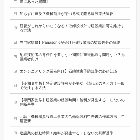
際にあった質問】
知らずに違反？機械商社が芋づる式で陥る建設業法違反
経管がこれからいなくなる！取締役以外で建設業許可を維持す
る方法
専門家監修】Panasonicが受けた建設業法の監督処分の解説
配置技術者の専任性を要しない期間に重複配置は問題ない？元
請業者向け
エンジニアリング業者向け】石綿障害予防規則の必須知識
【令和８年版】特定建設許可が必要な下請代金の考え方！一般
で受注する方法
【専門家監修】建設業の移動時間！給料が発生する・しないの
判断基準
元請・機械器具設置工事業の労働保険料申告書の作成方法 年
度更新
建設業の移動時間！給料が発生する・しないの判断基準