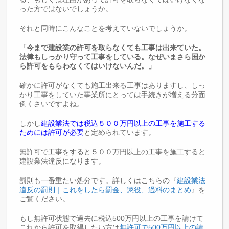
った方ではないでしょうか。
それと同時にこんなことを考えていないでしょうか。
「今まで建設業の許可を取らなくても工事は出来ていた。
法律もしっかり守って工事をしている。なぜいまさら国か
ら許可をもらわなくてはいけないんだ。」
確かに許可がなくても施工出来る工事はありますし、しっ
かり工事をしていた事業所にとっては手続きが増える分面
倒くさいですよね。
しかし
建設業法では税込５００万円以上の工事を施工する
ためには許可が必要
と定められています。
無許可で工事をすると５００万円以上の工事を施工すると
建設業法違反になります。
罰則も一番重たい処分です。詳しくはこちらの『
建設業法
違反の罰則｜これをしたら罰金、懲役、過料のまとめ
』を
ご覧ください。
もし無許可状態で過去に税込500万円以上の工事を請けて
これから許可を取得したい方は
無許可で500万円以上の請