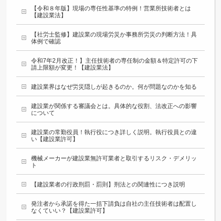
【令和８年版】現場の専任性基準の特例！営業所技術者とは
【建設業法】
【社労士監修】建設業の現場労災か事務所労災の判断方法！具
体例で確認
令和7年2月改正！】主任技術者の専任制の金額＆特定許可の下
請上限額が変更！【建設業法】
建設業界はなぜ労災隠しが起きるのか。何が問題なのかを知る
建設業が関係する審議会とは。具体的な役割、法改正への影響
について
建設業の常勤役員！執行役につき詳しく説明。執行役員との違
い【建設業許可】
機械メーカーが建設業無許可業者と取引するリスク・デメリッ
ト
【建設業者の行政刑罰・罰則】刑法との関連性につき説明
発注者から承諾を得た一括下請負は自社の主任技術者は配置し
なくていい？【建設業許可】