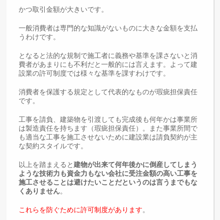
かつ取引金額が大きいです。
一般消費者は専門的な知識がないものに大きな金額を支払
うわけです。
となると法的な規制で施工者に義務や基準を課さないと消
費者があまりにも不利だと一般的には言えます。よって建
設業の許可制度では様々な基準を課すわけです。
消費者を保護する規定として代表的なものが瑕疵担保責任
です。
工事を請負、建築物を引渡しても完成後も何年かは事業所
は製造責任を持ちます（瑕疵担保責任）。また事業所間で
も適当な工事を施工させないために建設業は請負契約が主
な契約スタイルです。
以上を踏まえると
建物が出来て何年後かに倒産してしまう
ような技術力も資金力もない会社に受注金額の高い工事を
施工させることは避けたいことだというのは言うまでもな
くありません
。
これらを防ぐために許可制度があります
。