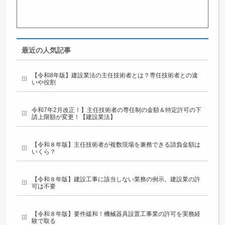
最近の人気記事
【令和8年版】建設業法の主任技術者とは？専任技術者との違
いや役割
令和7年2月改正！】主任技術者の専任制の金額＆特定許可の下
請上限額が変更！【建設業法】
【令和８年版】主任技術者が複数現場を兼務できる請負金額は
いくら？
【令和８年版】建設工事に該当しない業務の例示。建設業の許
可は不要
【令和８年版】要件緩和！機械器具設置工事業の許可を実務経
験で取る