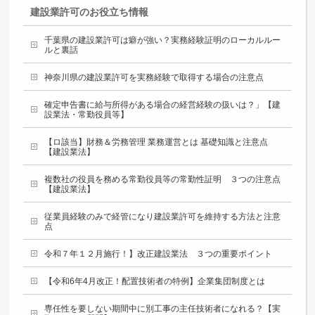
建設業許可のお役立ち情報
千葉県の建設業許可は癖が強い？実務経験証明のローカルルー
ルと裏話
神奈川県の建設業許可を実務経験で取得する場合の注意点
確定申告書に給与所得がある場合の経営経験の扱いは？」【建
設業法・常勤役員等】
【ロ該当】財務＆労務管理 業務運営とは 基礎知識と注意点
【建設業法】
複数社の役員を務める常勤役員等の常勤性証明 ３つの注意点
【建設業法】
従業員経験のみで経管になり建設業許可を維持する方法と注意
点
令和７年１２月施行！】改正建設業法 ３つの重要ポイント
【令和6年4月改正！配置技術者の特例】企業集団制度とは
専任性を要しない期間中に別工事の主任技術者になれる？【実