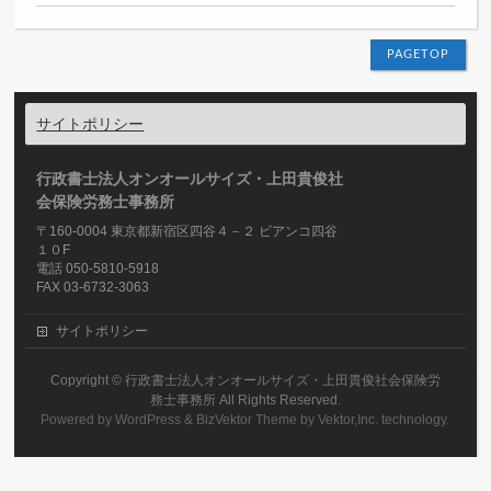
PAGETOP
サイトポリシー
行政書士法人オンオールサイズ・上田貴俊社
会保険労務士事務所
〒160-0004 東京都新宿区四谷４－２ ビアンコ四谷
１０F
電話 050-5810-5918
FAX 03-6732-3063
サイトポリシー
Copyright ©
行政書士法人オンオールサイズ・上田貴俊社会保険労
務士事務所
All Rights Reserved.
Powered by
WordPress
&
BizVektor Theme
by
Vektor,Inc.
technology.
TELはこちら
メールはこちら
LINEで連絡