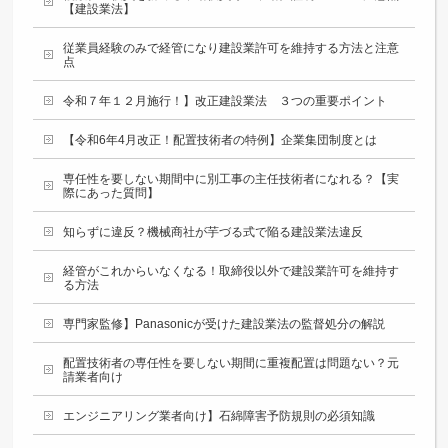
【建設業法】
従業員経験のみで経管になり建設業許可を維持する方法と注意
点
令和７年１２月施行！】改正建設業法 ３つの重要ポイント
【令和6年4月改正！配置技術者の特例】企業集団制度とは
専任性を要しない期間中に別工事の主任技術者になれる？【実
際にあった質問】
知らずに違反？機械商社が芋づる式で陥る建設業法違反
経管がこれからいなくなる！取締役以外で建設業許可を維持す
る方法
専門家監修】Panasonicが受けた建設業法の監督処分の解説
配置技術者の専任性を要しない期間に重複配置は問題ない？元
請業者向け
エンジニアリング業者向け】石綿障害予防規則の必須知識