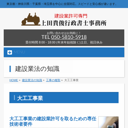
東京都・神奈川県・千葉県・埼玉県を中心に全国対応。スピードと安心感が違います。
お問い合わせはお気軽に！
TEL
050-5810-5918
受付時間 8:00 - 18:00 (年末年始祝除く)土日、祝日休み
MENU
建設業法の知識
HOME
»
建設業法の知識
»
工事の種類
»
大工工事業
大工工事業
大工工事業の建設業許可を取るための専任
技術者要件