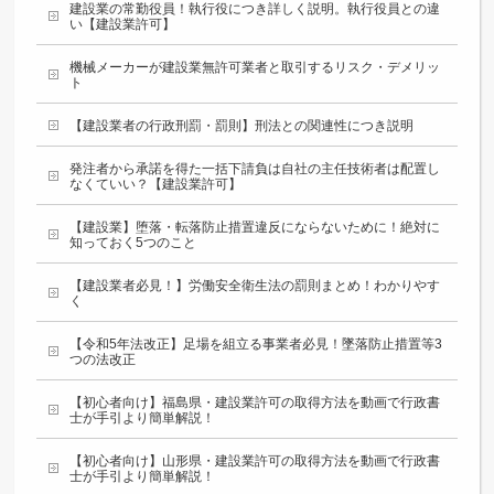
建設業の常勤役員！執行役につき詳しく説明。執行役員との違
い【建設業許可】
機械メーカーが建設業無許可業者と取引するリスク・デメリッ
ト
【建設業者の行政刑罰・罰則】刑法との関連性につき説明
発注者から承諾を得た一括下請負は自社の主任技術者は配置し
なくていい？【建設業許可】
【建設業】堕落・転落防止措置違反にならないために！絶対に
知っておく5つのこと
【建設業者必見！】労働安全衛生法の罰則まとめ！わかりやす
く
【令和5年法改正】足場を組立る事業者必見！墜落防止措置等3
つの法改正
【初心者向け】福島県・建設業許可の取得方法を動画で行政書
士が手引より簡単解説！
【初心者向け】山形県・建設業許可の取得方法を動画で行政書
士が手引より簡単解説！