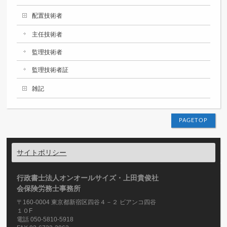
配置技術者
主任技術者
監理技術者
監理技術者証
雑記
PAGETOP
サイトポリシー
行政書士法人オンオールサイズ・上田貴俊社
会保険労務士事務所
〒160-0004 東京都新宿区四谷４－２ ビアンコ四谷
１０F
電話 050-5810-5918