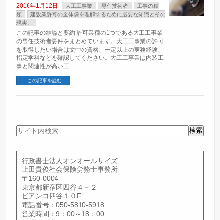
2016年1月12日
大工工事業
専任技術者
工事の種
類
建設業許可の全体像を理解するために必要な知識とその
現実。
この記事の結論と要約 許可業種の1つである大工工事業
の専任技術者要件をまとめています。大工工事業の許可
を取得したい場合は文中の資格、一定以上の実務経験、
指定学科などを確認してください。大工工事業は内装工
事と関連性が高い工 …
この記事を読む
サ
検索
イ
ト
内
行政書士法人オンオールサイズ
検
上田貴俊社会保険労務士事務所
索
〒160-0004
東京都新宿区四谷４－２
ビアンコ四谷１０F
電話番号：050-5810-5918
営業時間：9：00～18：00