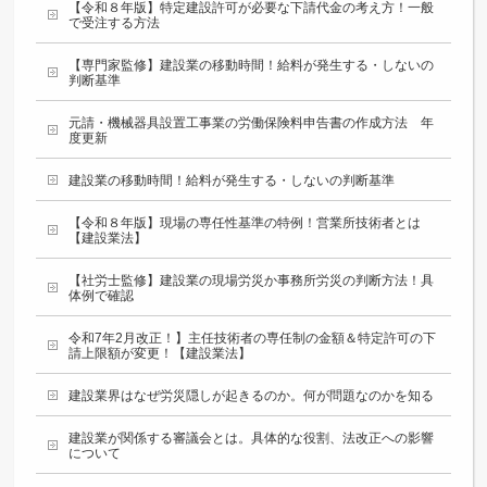
【令和８年版】特定建設許可が必要な下請代金の考え方！一般
で受注する方法
【専門家監修】建設業の移動時間！給料が発生する・しないの
判断基準
元請・機械器具設置工事業の労働保険料申告書の作成方法 年
度更新
建設業の移動時間！給料が発生する・しないの判断基準
【令和８年版】現場の専任性基準の特例！営業所技術者とは
【建設業法】
【社労士監修】建設業の現場労災か事務所労災の判断方法！具
体例で確認
令和7年2月改正！】主任技術者の専任制の金額＆特定許可の下
請上限額が変更！【建設業法】
建設業界はなぜ労災隠しが起きるのか。何が問題なのかを知る
建設業が関係する審議会とは。具体的な役割、法改正への影響
について