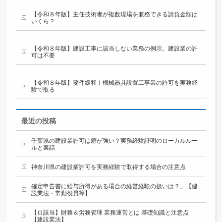
【令和８年版】主任技術者が複数現場を兼務できる請負金額は
いくら？
【令和８年版】建設工事に該当しない業務の例示。建設業の許
可は不要
【令和８年版】要件緩和！機械器具設置工事業の許可を実務経
験で取る
最近の投稿
千葉県の建設業許可は癖が強い？実務経験証明のローカルルー
ルと裏話
神奈川県の建設業許可を実務経験で取得する場合の注意点
確定申告書に給与所得がある場合の経営経験の扱いは？」【建
設業法・常勤役員等】
【ロ該当】財務＆労務管理 業務運営とは 基礎知識と注意点
【建設業法】