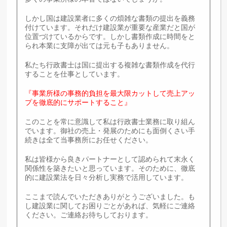
しかし国は建設業者に多くの煩雑な書類の提出を義務
付けています。それだけ建設業が重要な産業だと国が
位置づけているからです。しかし書類作成に時間をと
られ本業に支障が出ては元も子もありません。
私たち行政書士は国に提出する複雑な書類作成を代行
することを仕事としています。
『事業所様の事務的負担を最大限カットして売上アッ
プを徹底的にサポートすること』
このことを常に意識して私は行政書士業務に取り組ん
でいます。御社の売上・発展のためにも面倒くさい手
続きは全て当事務所にお任せください。
私は皆様から良きパートナーとして認められて末永く
関係性を築きたいと思っています。そのために、徹底
的に建設業法を日々分析し実務で活用しています。
ここまで読んでいただきありがとうございました。も
し建設業に関してお困りごとがあれば、気軽にご連絡
ください。ご連絡お待ちしております。