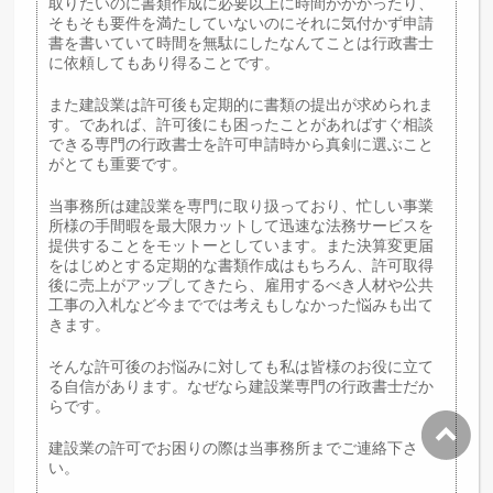
取りたいのに書類作成に必要以上に時間がかかったり、
そもそも要件を満たしていないのにそれに気付かず申請
書を書いていて時間を無駄にしたなんてことは行政書士
に依頼してもあり得ることです。
また建設業は許可後も定期的に書類の提出が求められま
す。であれば、許可後にも困ったことがあればすぐ相談
できる専門の行政書士を許可申請時から真剣に選ぶこと
がとても重要です。
当事務所は建設業を専門に取り扱っており、忙しい事業
所様の手間暇を最大限カットして迅速な法務サービスを
提供することをモットーとしています。また決算変更届
をはじめとする定期的な書類作成はもちろん、許可取得
後に売上がアップしてきたら、雇用するべき人材や公共
工事の入札など今まででは考えもしなかった悩みも出て
きます。
そんな許可後のお悩みに対しても私は皆様のお役に立て
る自信があります。なぜなら建設業専門の行政書士だか
らです。
建設業の許可でお困りの際は当事務所までご連絡下さ
い。