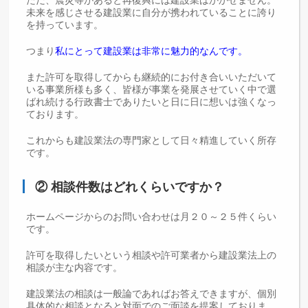
ただ、震災等があると再復興には建設業はかかせません。
未来を感じさせる建設業に自分が携われていることに誇り
を持っています。
つまり
私にとって建設業は非常に魅力的なんです。
また許可を取得してからも継続的にお付き合いいただいて
いる事業所様も多く、皆様が事業を発展させていく中で選
ばれ続ける行政書士でありたいと日に日に想いは強くなっ
ております。
これからも建設業法の専門家として日々精進していく所存
です。
② 相談件数はどれくらいですか？
ホームページからのお問い合わせは月２０～２５件くらい
です。
許可を取得したいという相談や許可業者から建設業法上の
相談が主な内容です。
建設業法の相談は一般論であればお答えできますが、個別
具体的な相談となると対面でのご面談を提案しておりま