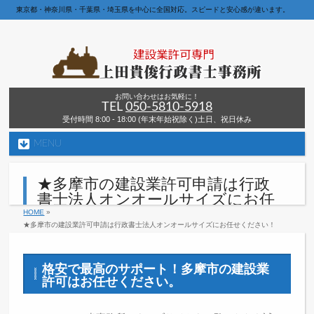
東京都・神奈川県・千葉県・埼玉県を中心に全国対応。スピードと安心感が違います。
お問い合わせはお気軽に！
TEL
050-5810-5918
受付時間 8:00 - 18:00 (年末年始祝除く)土日、祝日休み
MENU
★多摩市の建設業許可申請は行政
書士法人オンオールサイズにお任
せください！
HOME
»
★多摩市の建設業許可申請は行政書士法人オンオールサイズにお任せください！
格安で最高のサポート！多摩市の建設業
許可はお任せください。